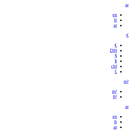
ar
en
fr
ar
€
€
DH
$
¥
chf
£
m²
m²
ft²
ar
en
fr
ar