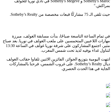
Sotheby's Maroc و Sotheby's Megève في نادي نوريا للجولف
بمراكش."
حيث تلقى الـ 75 مشاركًا قبعات مخصصة من Sotheby’s Realty.
في تمام الساعة التاسعة صباحًا، بدأت مسابقة الغولف، مبرزة
مهارات اللاعبين المتحمسين على ملعب الغولف في نوريا. بعد صباح
مثير، اجتمع المشاركون على شرفة نوريا غولف في الساعة 13:30
لتناول غداء بوفيه لذيذ تحت شمس المغرب.
انتهت اليومية بتوزيع الجوائز، الفائزين الاثنين تلقاوا حقائب الغولف
ديال Sotheby’s Realty. على غروب الشمس، فرحنا بالمشاركات
الجاية في هذا الحدث الحصري.