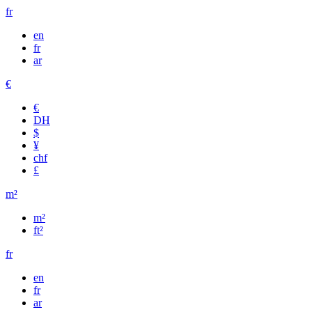
fr
en
fr
ar
€
€
DH
$
¥
chf
£
m²
m²
ft²
fr
en
fr
ar