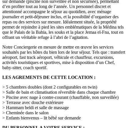
sur demande (piscine non surveillée et non sécurisée), permettant
d’en profiter tout au long de l’année. Un personnel discret et
attentionné accompagne le séjour au quotidien, avec ménage
journalier et petit-déjeuner inclus, et la possibilité d’organiser des
repas ou des services sur mesure. Idéalement située, la propriété
permet de rejoindre à pied les sites emblématiques de la Médina tels
que le Palais de la Bahia, les souks et la place Jemaa el-Fna, tout en
offrant un véritable refuge à l’abri de l’agitation.
Notre Conciergerie en mesure de mettre en œuvre les services
souhaités par les hôtes du bien lors de leur séjour. Tels que : transfert
aéroport, fast track aéroport, véhicule et chauffeur, excursions,
activités touristiques et sportives, mise à disposition d’un Chef,
baby-sitter, coach sportif.
LES AGREMENTS DE CETTE LOCATION :
> 5 chambres doubles (dont 2 configurables en twin)
> Salle de bain et climatisation réversible dans chaque chambre
> Piscine avec nage à contre-courant (chauffable, non surveillée)
> Terrasse avec douche extérieure
> Hammam beldi et salle de massage
> Cheminée dans le salon
> Enfants bienvenus – lit bébé sur demande
DU PERSONNEL A VOTRE SERVICE :