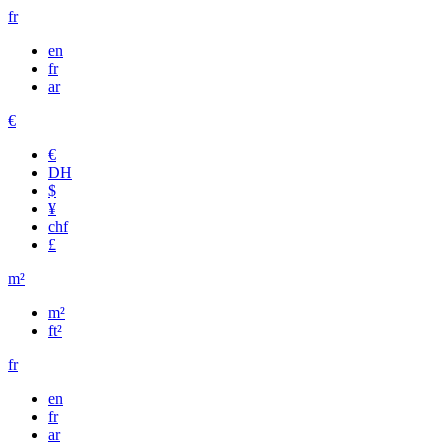
fr
en
fr
ar
€
€
DH
$
¥
chf
£
m²
m²
ft²
fr
en
fr
ar